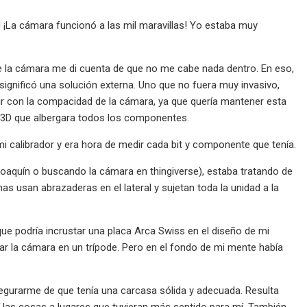
 ¡La cámara funcionó a las mil maravillas! Yo estaba muy
de la cámara me di cuenta de que no me cabe nada dentro. En eso,
significó una solución externa. Uno que no fuera muy invasivo,
rir con la compacidad de la cámara, ya que quería mantener esta
ja 3D que albergara todos los componentes.
 calibrador y era hora de medir cada bit y componente que tenía.
Joaquín o buscando la cámara en thingiverse), estaba tratando de
 usan abrazaderas en el lateral y sujetan toda la unidad a la
que podría incrustar una placa Arca Swiss en el diseño de mi
tar la cámara en un trípode. Pero en el fondo de mi mente había
egurarme de que tenía una carcasa sólida y adecuada. Resulta
í las cosas a lugares que tuvieran más sentido para mí. También