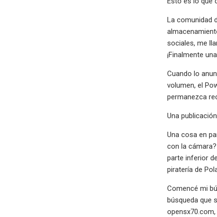
Esto es lo que 
La comunidad d
almacenamiento
sociales, me ll
¡Finalmente un
Cuando lo anunc
volumen, el Pow
permanezca rect
Una publicación
Una cosa en par
con la cámara? 
parte inferior 
piratería de Pol
Comencé mi bús
búsqueda que se
opensx70.com, u