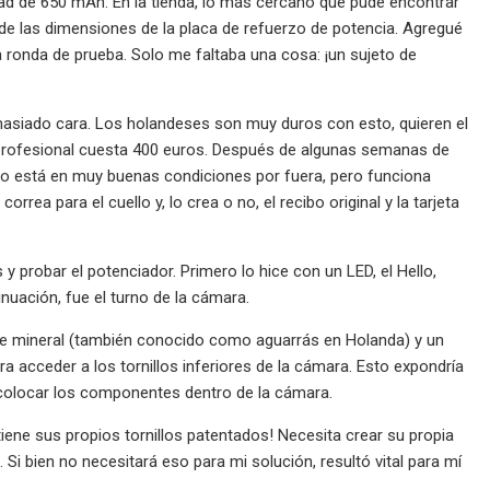
dad de 650 mAh. En la tienda, lo más cercano que pude encontrar
e las dimensiones de la placa de refuerzo de potencia. Agregué
ra ronda de prueba. Solo me faltaba una cosa: ¡un sujeto de
asiado cara. Los holandeses son muy duros con esto, quieren el
 profesional cuesta 400 euros. Después de algunas semanas de
 No está en muy buenas condiciones por fuera, pero funciona
rea para el cuello y, lo crea o no, el recibo original y la tarjeta
 probar el potenciador. Primero lo hice con un LED, el Hello,
nuación, fue el turno de la cámara.
ite mineral (también conocido como aguarrás en Holanda) y un
 acceder a los tornillos inferiores de la cámara. Esto expondría
a colocar los componentes dentro de la cámara.
tiene sus propios tornillos patentados! Necesita crear su propia
i bien no necesitará eso para mi solución, resultó vital para mí