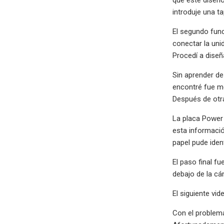
introduje una t
El segundo func
conectar la uni
Procedí a diseñ
Sin aprender de
encontré fue me
Después de otra
La placa Power 
esta informació
papel pude iden
El paso final f
debajo de la cá
El siguiente v
Con el problema