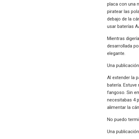
placa con una n
piratear las po
debajo de la cá
usar baterías A
Mientras digerí
desarrollada po
elegante.
Una publicació
Al extender la 
batería. Estuve
fangoso. Sin em
necesitabas 4 p
alimentar la cá
No puedo termin
Una publicació