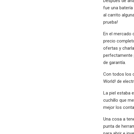
Después de anal
fue una batería
al carrito algu
prueba!
En el mercado 
precio complet
ofertas y charl
perfectamente po
de garantía.
Con todos los c
World! de elect
La piel estaba 
cuchillo que me
mejor los conta
Una cosa a tene
punta de herram
para abrir e inv