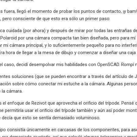
s fuera, llegó el momento de probar los puntos de contacto, ¡y bam!
, pero consciente de que esto era sólo un primer paso.
ica cuidada (por ahora) y después de mirar por todas las entrañas 
a Polaroid por una cámara compacta tan bien diseñada, pero para mí 
ar mi cámara principal, y lo suficientemente pequeño para no interfe
 Era hora de llegar a la mesa de dibujo y comenzar a diseñar una ca
el caso, decidí desempolvar mis habilidades con OpenSCAD. Rompí mi
ntes soluciones (que se pueden encontrar a través del artículo de 
ración sobre cómo conectar mi estuche a la cámara. Algunas personas
e la cámara.
s el enfoque de Rezivot que aprovecha el orificio del trípode. Pensé 
e permitiría usar el orificio del trípode también y aún así poder mon
 decía que esto se sentía demasiado voluminoso.
tipo consistía únicamente en carcasas de los componentes, para as
 era demasiado ajustado, así que calculé algunas tolerancias y mov