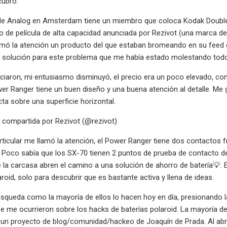
cubro:
e Analog en Amsterdam tiene un miembro que coloca Kodak Double
 de película de alta capacidad anunciada por Rezivot (una marca
amó la atención un producto del que estaban bromeando en su feed de
a solución para este problema que me había estado molestando tod
iaron, mi entusiasmo disminuyó, el precio era un poco elevado, co
er Ranger tiene un buen diseño y una buena atención al detalle. Me
a sobre una superficie horizontal.
 compartida por Rezivot (@rezivot)
ticular me llamó la atención, el Power Ranger tiene dos contactos f
Poco sabía que los SX-70 tienen 2 puntos de prueba de contacto debaj
de la carcasa abren el camino a una solución de ahorro de batería💡.
aroid, solo para descubrir que es bastante activa y llena de ideas.
queda como la mayoría de ellos lo hacen hoy en día, presionando l
 me ocurrieron sobre los hacks de baterías polaroid. La mayoría d
n proyecto de blog/comunidad/hackeo de Joaquín de Prada. Al abrir