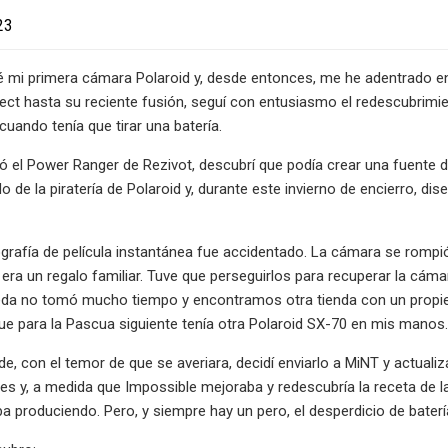
23
mi primera cámara Polaroid y, desde entonces, me he adentrado en e
ect hasta su reciente fusión, seguí con entusiasmo el redescubrimien
cuando tenía que tirar una batería.
 el Power Ranger de Rezivot, descubrí que podía crear una fuente de
o de la piratería de Polaroid y, durante este invierno de encierro, d
otografía de película instantánea fue accidentado. La cámara se rompió
era un regalo familiar. Tuve que perseguirlos para recuperar la cám
eda no tomó mucho tiempo y encontramos otra tienda con un propi
que para la Pascua siguiente tenía otra Polaroid SX-70 en mis manos.
e, con el temor de que se averiara, decidí enviarlo a MiNT y actuali
s y, a medida que Impossible mejoraba y redescubría la receta de la
a produciendo. Pero, y siempre hay un pero, el desperdicio de bate