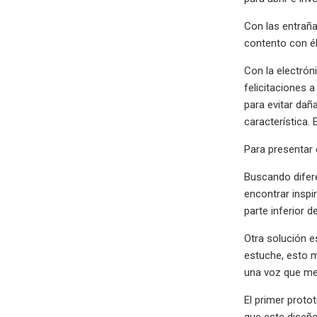
Con las entraña
contento con él
Con la electrón
felicitaciones 
para evitar dañ
característica.
Para presentar 
Buscando difere
encontrar inspi
parte inferior d
Otra solución e
estuche, esto m
una voz que me
El primer proto
que este diseño