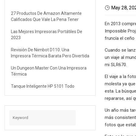
May 28, 20
27 Productos De Amazon Altamente
Calificados Que Vale La Pena Tener
En 2013 compré 
Impossible Proj
Las Mejores Impresoras Portátiles De
2023
fruncía el ceño 
Revisión De Niimbot D110: Una
Cuando se lanzó
Impresora Térmica Barata Pero Divertida
un viaje al mund
mi SLR670.
Un Dungeon Master Con Una Impresora
Térmica
El viaje a la f
molesta ya que 
Tanque Inteligente HP 5101 Todo
esta. La búsqu
repararse, así 
Un año más tard
más consistente
fotos que estab