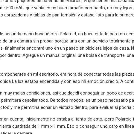
izar los paquetes de baterías de Polaroid, vi que tienen una capaci
 de 500 mAh, que venía en un buen tamaño compacto, no muy lejos d
nas abrazaderas y tablas de pan también y estaba listo para la prime
de segunda mano busqué otra Polaroid, en buen estado pero no dem
o de una cámara sin probar, porque una con un servicio totalmente
as, finalmente encontré uno en un paseo en bicicleta lejos de casa.
r dentro. Agregue un manual original, una bolsa de transporte, una cor
omponentes en mi escritorio, era hora de conectar todas las piezas y
ronica La luz estaba encendida y con eso mi emoción creció. A conti
en muy malas condiciones, así que decidí conseguir un poco de ace
 permitiera desollar todo. De todos modos, es un paso necesario para
ctos y me permitiría echar un vistazo dentro, para evaluar si podrí
r en cuenta. Inicialmente no estaba al tanto de esto, ¡pero Polaroid 
ienta cuadrada de 1 mm x 1 mm. Eso o conseguir uno caro en línea. S
estigar la cámara.