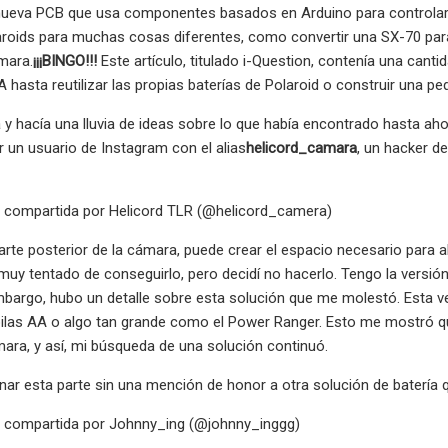
ueva PCB que usa componentes basados ​​en Arduino para controlar 
laroids para muchas cosas diferentes, como convertir una SX-70 par
mara.
¡¡¡BINGO!!!
Este artículo, titulado i-Question, contenía una cant
A hasta reutilizar las propias baterías de Polaroid o construir una 
a y hacía una lluvia de ideas sobre lo que había encontrado hasta ah
r un usuario de Instagram con el alias
helicord_camara
, un hacker 
n compartida por Helicord TLR (@helicord_camera)
parte posterior de la cámara, puede crear el espacio necesario para
 muy tentado de conseguirlo, pero decidí no hacerlo. Tengo la versión
bargo, hubo un detalle sobre esta solución que me molestó. Esta v
ilas AA o algo tan grande como el Power Ranger. Esto me mostró qu
mara, y así, mi búsqueda de una solución continuó.
ar esta parte sin una mención de honor a otra solución de batería 
n compartida por Johnny_ing (@johnny_inggg)