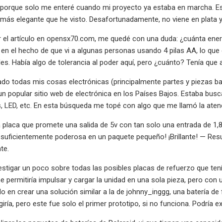
porque solo me enteré cuando mi proyecto ya estaba en marcha. Es 
 más elegante que he visto. Desafortunadamente, no viene en plata 
 el artículo en opensx70.com, me quedé con una duda: ¿cuánta energ
 en el hecho de que vi a algunas personas usando 4 pilas AA, lo que 
ales. Había algo de tolerancia al poder aquí, pero ¿cuánto? Tenía que 
ado todas mis cosas electrónicas (principalmente partes y piezas 
 un popular sitio web de electrónica en los Países Bajos. Estaba bu
, LED, etc. En esta búsqueda me topé con algo que me llamó la atenc
placa que promete una salida de 5v con tan solo una entrada de 1,8
 suficientemente poderosa en un paquete pequeño! ¡Brillante! — Res
te.
stigar un poco sobre todas las posibles placas de refuerzo que tenía
e permitiría impulsar y cargar la unidad en una sola pieza, pero con 
 en crear una solución similar a la de johnny_inggg, una batería de 
giría, pero este fue solo el primer prototipo, si no funciona. Podría 